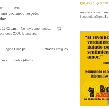
Quejas y sugerencia
or su apoyo.
resistencia.uam.am
 más profundo respeto.
ilusodetica@gmail.
dor
/s
12:02 p.m.
No hay comentarios.:
ecciones 2009
,
Iztapalapa
Página Principal
Entradas antiguas
irse a:
Entradas (Atom)