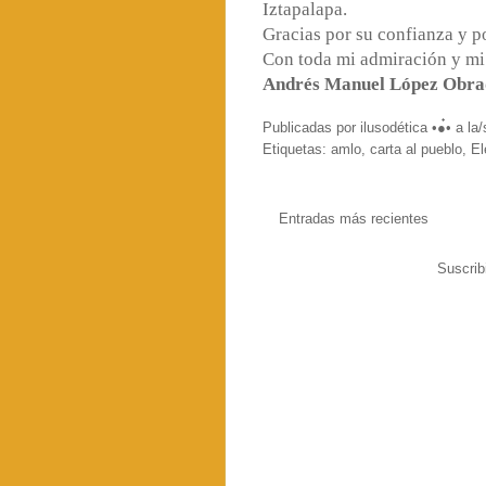
Iztapalapa.
Gracias por su confianza y p
Con toda mi admiración y mi
Andrés Manuel López Obra
Publicadas por
ilusodética •●๋•
a la
Etiquetas:
amlo
,
carta al pueblo
,
El
Entradas más recientes
Suscrib