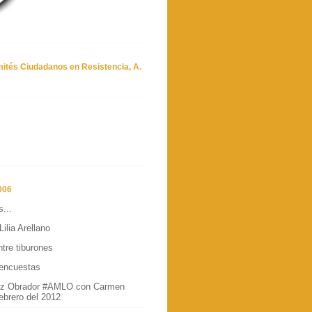
mités Ciudadanos en Resistencia, A.
006
...
ilia Arellano
tre tiburones
 encuestas
ez Obrador #AMLO con Carmen
Febrero del 2012