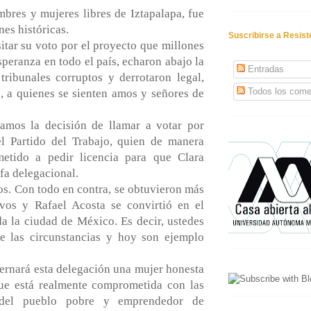
bres y mujeres libres de Iztapalapa, fue
es históricas.
Suscribirse a Resis
sitar su voto por el proyecto que millones
peranza en todo el país, echaron abajo la
Entradas
tribunales corruptos y derrotaron legal,
Todos los come
, a quienes se sienten amos y señores de
amos la decisión de llamar a votar por
el Partido del Trabajo, quien de manera
etido a pedir licencia para que Clara
fa delegacional.
os. Con todo en contra, se obtuvieron más
ivos y Rafael Acosta se convirtió en el
a la ciudad de México. Es decir, ustedes
de las circunstancias y hoy son ejemplo
ernará esta delegación una mujer honesta
ue está realmente comprometida con las
del pueblo pobre y emprendedor de