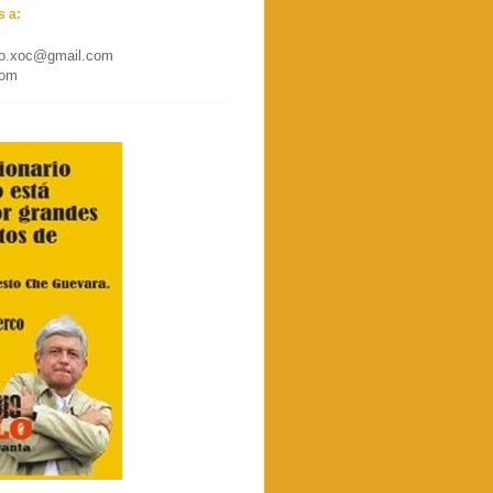
s a:
lo.xoc@gmail.com
com