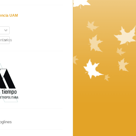
tencia UAM
ntarios