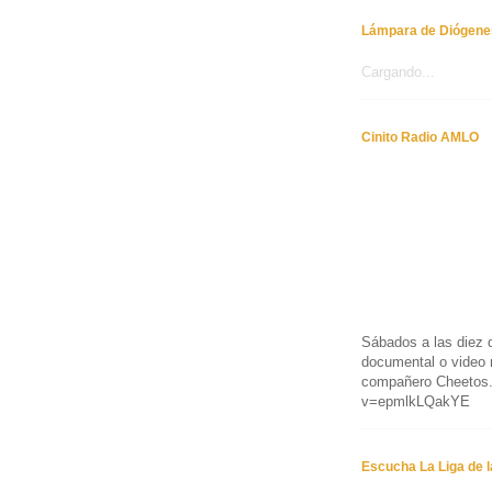
Lámpara de Diógene
Cargando...
Cinito Radio AMLO
Sábados a las diez d
documental o video 
compañero Cheetos.
v=epmlkLQakYE
Escucha La Liga de l